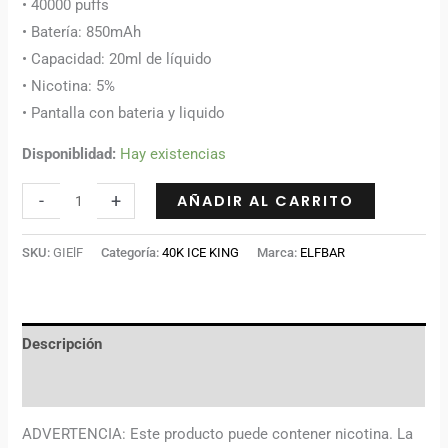
• 40000 puffs
• Batería: 850mAh
• Capacidad: 20ml de líquido
• Nicotina: 5%
• Pantalla con bateria y liquido
Disponiblidad:
Hay existencias
-
+
AÑADIR AL CARRITO
SKU:
GIElF
Categoría:
40K ICE KING
Marca:
ELFBAR
Descripción
Información adicional
ADVERTENCIA: Este producto puede contener nicotina. La