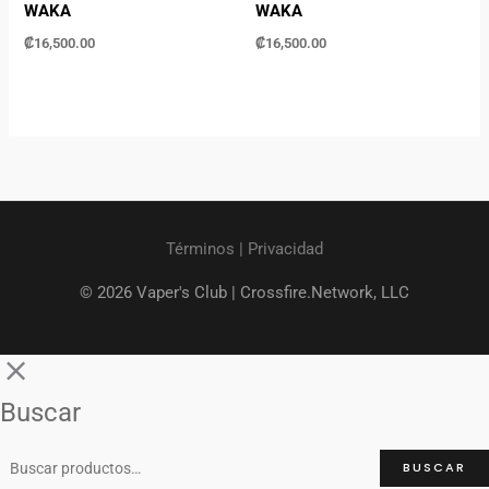
WAKA
WAKA
₡
16,500.00
₡
16,500.00
Términos
|
Privacidad
© 2026 Vaper's Club |
Crossfire.Network, LLC
Buscar
BUSCAR