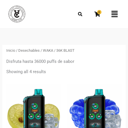
Omitir
Buscar
e
por:
0
Flyo
ir
Men
al
Ordenado
por
contenido
los
más
recientes
Inicio
/
Desechables
/
WAKA
/ 36K BLAST
Disfruta hasta 36000 puffs de sabor
Showing all 4 results