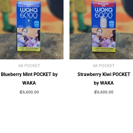
6K POCKET
6K POCKET
Blueberry Mint POCKET by
Strawberry Kiwi POCKET
WAKA
by WAKA
₡
6,600.00
₡
6,600.00