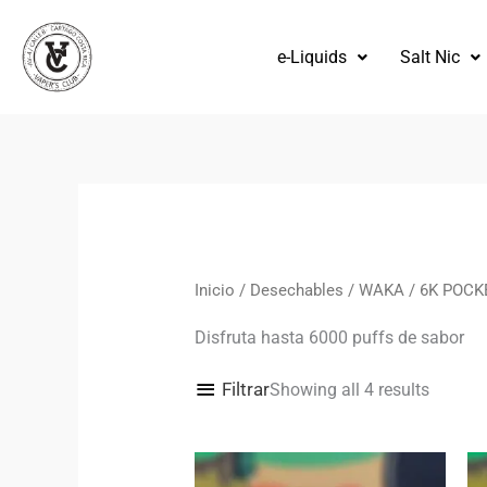
Omitir
e
e-Liquids
Salt Nic
ir
al
contenido
Ordena
por
los
más
recient
Inicio
/
Desechables
/
WAKA
/ 6K POCK
Disfruta hasta 6000 puffs de sabor
Filtrar
Showing all 4 results