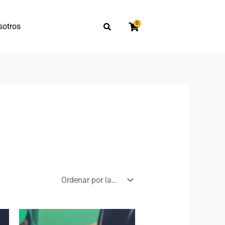
0
sotros