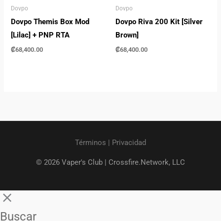
Dovpo
Dovpo
Dovpo Themis Box Mod
Dovpo Riva 200 Kit [Silver
[Lilac] + PNP RTA
Brown]
₡
68,400.00
₡
68,400.00
Términos
|
Privacidad
© 2026 Vaper's Club |
Crossfire.Network, LLC
Buscar