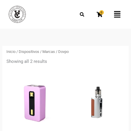
Omitir
Buscar
e
por:
0
Flyo
ir
Men
al
Ordenado
por
contenido
los
más
recientes
Inicio
/
Dispositivos
/
Marcas
/ Dovpo
Showing all 2 results