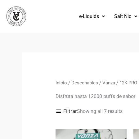
Omitir
e
e-Liquids
Salt Nic
ir
al
contenido
Ordena
por
los
más
recient
Inicio
/
Desechables
/
Vanza
/ 12K PRO
Disfruta hasta 12000 puffs de sabor
Filtrar
Showing all 7 results