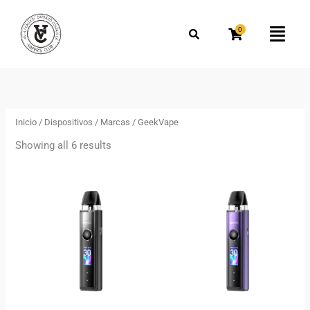
Omitir
Buscar
e
por:
0
Flyo
ir
Men
al
Ordenado
por
contenido
los
más
recientes
Inicio
/
Dispositivos
/
Marcas
/ GeekVape
Showing all 6 results