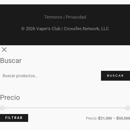
Términos
|
Privacidad
© 2026 Vaper's Club |
Crossfire.Network, LLC
Buscar
BUSCAR
Precio
FILTRAR
Precio:
₡21,500
—
₡65,500