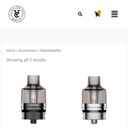
Omitir
Buscar
e
por:
0
Flyo
ir
Men
al
Ordenado
por
contenido
los
más
recientes
Inicio
/
Accesorios
/ Claromizador
Showing all 2 results