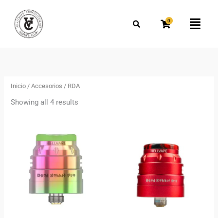
Omitir
e
0
Flyo
ir
Men
al
Ordenado
por
contenido
los
más
recientes
Inicio
/
Accesorios
/ RDA
Showing all 4 results