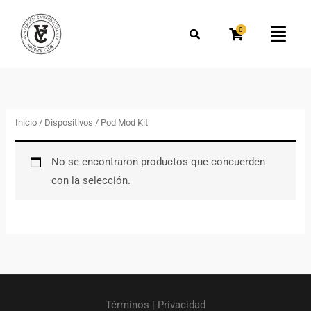
Omitir
Buscar
e
por:
0
Flyo
ir
Men
al
contenido
Inicio
/
Dispositivos
/ Pod Mod Kit
No se encontraron productos que concuerden
con la selección.
Términos
|
Privacidad