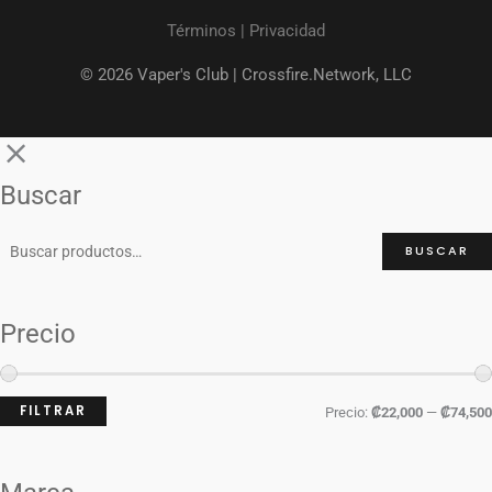
Términos
|
Privacidad
© 2026 Vaper's Club |
Crossfire.Network, LLC
Buscar
BUSCAR
Precio
FILTRAR
Precio:
₡22,000
—
₡74,500