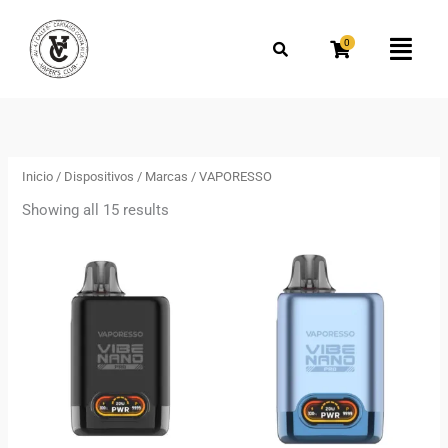
Omitir
Buscar
e
por:
0
Flyo
ir
Men
al
Ordenado
por
contenido
los
más
recientes
Inicio
/
Dispositivos
/
Marcas
/ VAPORESSO
Showing all 15 results