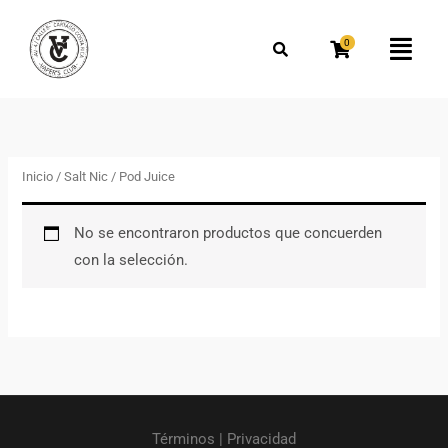
Omitir
Buscar
e
por:
0
Flyo
ir
Men
al
contenido
Inicio
/
Salt Nic
/ Pod Juice
No se encontraron productos que concuerden
con la selección.
Términos
|
Privacidad