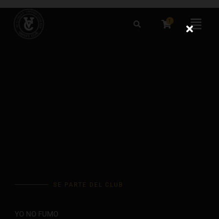
Omitir
e
1
Flyo
ir
Men
al
contenido
SE PARTE DEL CLUB
YO NO FUMO