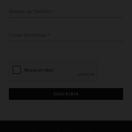
Número de Teléfono
*
Correo Electrónico
*
Subscribite a nuestros boletin informativo para recibir noticias sobre
nuestros productos y mas.
SUSCRIBIR