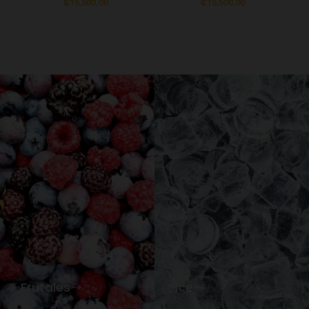
₡
15,500.00
₡
15,500.00
Frutales
Ice