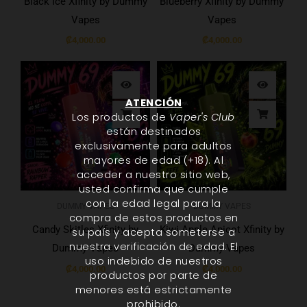
Black Ice Xfinity by Dummy
Blueberry Xfinity by Dummy
Vapes
Vapes
₡
4,000.00
₡
4,000.00
ATENCIÓN
Los productos de
Vaper's Club
están destinados
exclusivamente para adultos
mayores de edad (+18). Al
acceder a nuestro sitio web,
usted confirma que cumple
con la edad legal para la
DUMMY VAPES
DUMMY VAPES
compra de estos productos en
Candy Skitles Xfinity by
Kiwi Apple Apicot Xfinity by
su país y acepta someterse a
nuestra verificación de edad. El
Dummy Vapes
Dummy Vapes
uso indebido de nuestros
₡
4,000.00
₡
4,000.00
productos por parte de
menores está estrictamente
prohibido.