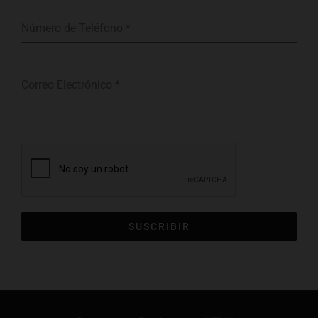
Número de Teléfono
*
Correo Electrónico
*
Subscribite a nuestros boletin informativo para recibir noticias sobre
nuestros productos y mas.
SUSCRIBIR