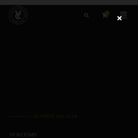
Omitir
e
1
Flyo
ir
Men
al
contenido
SE PARTE DEL CLUB
YO NO FUMO