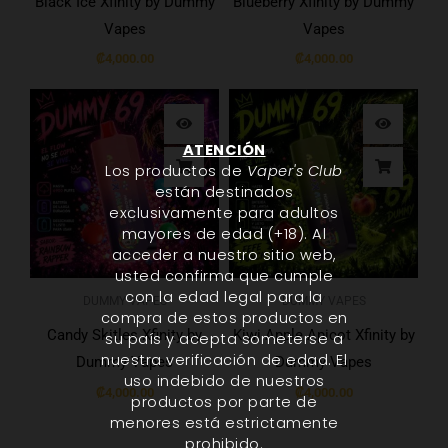
Black Ice Xfinity by Dummy
Blueberry Xfinity by Dummy
Vapes
Vapes
₡
4,000.00
₡
4,000.00
ATENCIÓN
Los productos de
Vaper's Club
están destinados
exclusivamente para adultos
mayores de edad (+18). Al
acceder a nuestro sitio web,
usted confirma que cumple
con la edad legal para la
DUMMY VAPES
DUMMY VAPES
compra de estos productos en
Candy Skitles Xfinity by
Kiwi Apple Apicot Xfinity by
su país y acepta someterse a
nuestra verificación de edad. El
Dummy Vapes
Dummy Vapes
uso indebido de nuestros
₡
4,000.00
₡
4,000.00
productos por parte de
menores está estrictamente
prohibido.