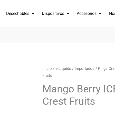
Desechables
Dispositivos
Accesorios
No
Mango
Inicio
/
e-Liquids
/
Importados
/
Kings Cre
Fruits
Berry
ICE
Mango Berry IC
by
Crest Fruits
Kings
Crest
Fruits