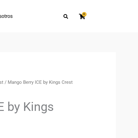
0
sotros
st
/ Mango Berry ICE by Kings Crest
E by Kings