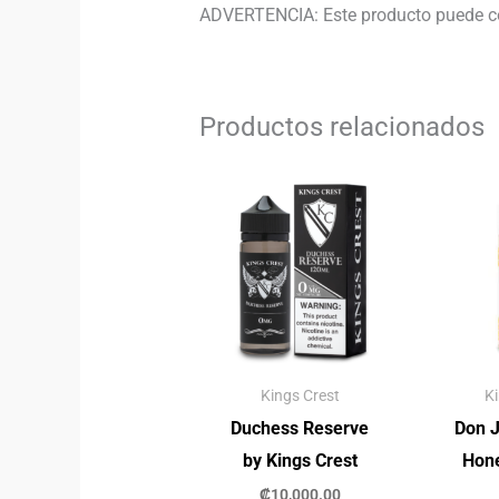
ADVERTENCIA: Este producto puede con
Productos relacionados
Kings Crest
K
Duchess Reserve
Don 
by Kings Crest
Hone
₡
10,000.00