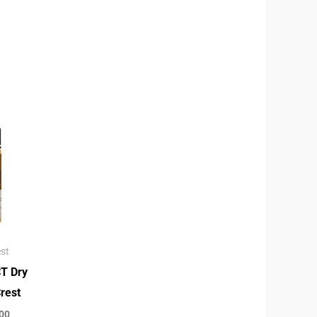
st
T Dry
rest
00